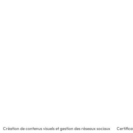
solar film Formation
7 Rue des balanciers,
57100 Thionville
France
06 08 32 42 75
Direction : info@solarfilmprotect.lu ;
mande de devis : solarfilmprotectoffice@gmail.
Création de contenus visuels et gestion des réseaux sociaux
Certifica