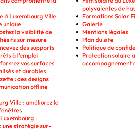
 sans compromettre la
Film solaire au Lux
polyvalentes de hau
e à Luxembourg Ville
Formations Solar F
le unique
Galerie
tez la visibilité de
Mentions légales
hésifs sur mesure
Plan du site
concevez des supports
Politique de confide
rêts à l’emploi
Protection solaire 
sformez vos surfaces
accompagnement 
lisés et durables
zette : des designs
munication offline
g Ville : améliorez le
 fenêtres
Luxembourg :
 une stratégie sur-