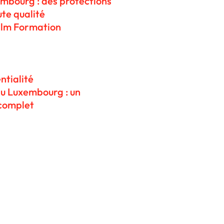
embourg : des protections
te qualité
ilm Formation
ntialité
au Luxembourg : un
complet