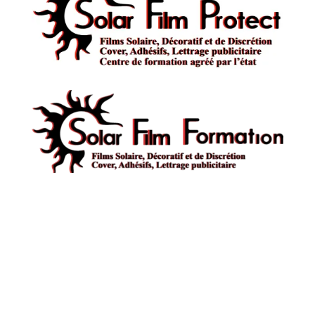
solar film Formation
7 Rue des balanciers,
57100 Thionville