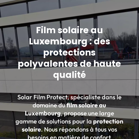
Film solaire au
Luxembourg : des
protections
polyvalentes de haute
qualité
Solar Film Protect, spécialiste dans le
domaine du
film solaire au
Luxembourg
, propose une large
gamme de solutions pour la
protection
solaire
. Nous répondons à tous vos
besoins en matière de confort