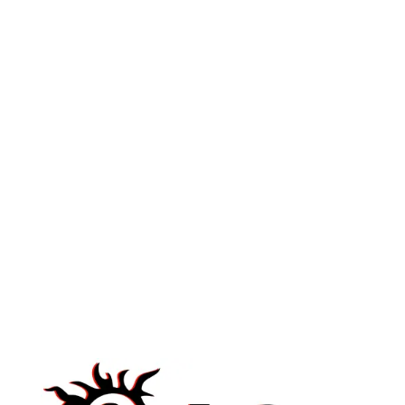
Avec plus de deux décennies
d’expérience dans le domaine, Solar
Film Protect assure une intervention
rapide et efficace, adaptée aux besoins
spécifiques de chaque client. Votre
spécialiste en
film solaire au
Luxembourg
vous apporte son aide.