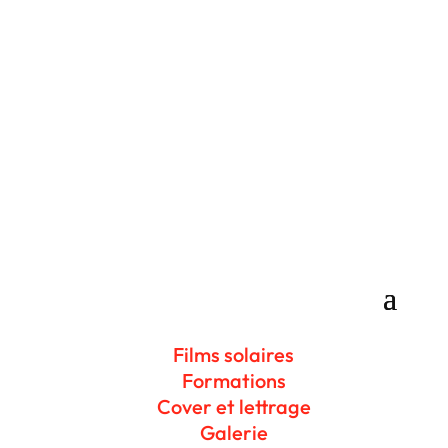
France
06 08 32 42 75
Direction : info@solarfilmprotect.lu ;
Demande de devis :
solarfilmprotectoffice@gmail.com
Films solaires
Formations
Cover et lettrage
Galerie